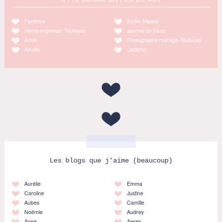
Florence
Emilie Massal
Home organiser Toulouse
Journal de Saxe
Anne
Photographe mariage Toulouse
Amélie
Godiche
Les blogs que j'aime (beaucoup)
Aurélie
Emma
Caroline
Justine
Aubes
Camille
Noémie
Audrey
Anne
Aeren