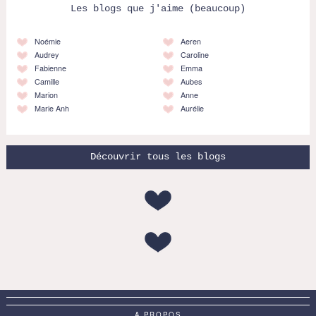
Les blogs que j'aime (beaucoup)
Noémie
Aeren
Audrey
Caroline
Fabienne
Emma
Camille
Aubes
Marion
Anne
Marie Anh
Aurélie
Découvrir tous les blogs
A PROPOS