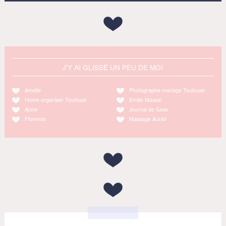
J'Y AI GLISSÉ UN PEU DE MOI
Amélie
Photographe mariage Toulouse
Home organiser Toulouse
Emilie Massal
Anne
Journal de Saxe
Florence
Massage Auriol