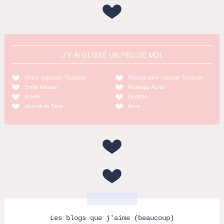
J'Y AI GLISSÉ UN PEU DE MOI
Home organiser Toulouse
Photographe mariage Toulouse
Emilie Massal
Massage Auriol
Amélie
Godiche
Journal de Saxe
Anne
Les blogs que j'aime (beaucoup)