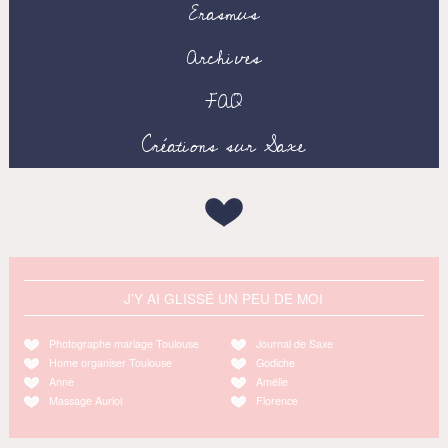
Erasmus
Archives
FAQ
Créations sur Saxe
J'Y AI GLISSÉ UN PEU DE MOI
Photographe mariage Toulouse
Journal de Saxe
Home organiser Toulouse
Godiche
Anne
Amélie
Massage Auriol
Florence