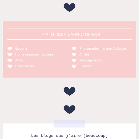
J'Y AI GLISSÉ UN PEU DE MOI
Godiche
Photographe mariage Toulouse
Home organiser Toulouse
Amélie
Anne
Massage Auriol
Emilie Massal
Florence
Les blogs que j'aime (beaucoup)