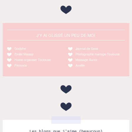
J'Y AI GLISSÉ UN PEU DE MOI
Godiche
Journal de Saxe
Emilie Massal
Photographe mariage Toulouse
Home organiser Toulouse
Massage Auriol
Florence
Amélie
Les blogs que j'aime (beaucoup)