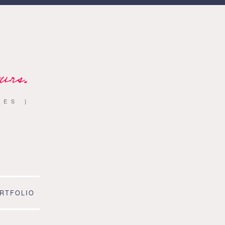
Search
Facebook
Instagram
Twitter
Hellocoton
Google +
RSS
for:
urs.
RES }
RTFOLIO