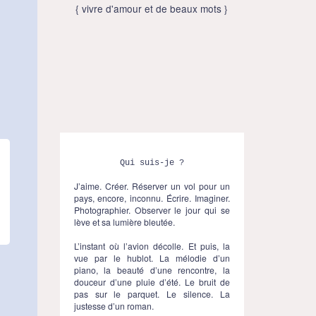
{ vivre d'amour et de beaux mots }
Facebook
Twitter
Instagram
Qui suis-je ?
J’aime. Créer. Réserver un vol pour un
pays, encore, inconnu. Écrire. Imaginer.
Photographier. Observer le jour qui se
lève et sa lumière bleutée.
L’instant où l’avion décolle. Et puis, la
vue par le hublot. La mélodie d’un
piano, la beauté d’une rencontre, la
douceur d’une pluie d’été. Le bruit de
pas sur le parquet. Le silence. La
justesse d’un roman.