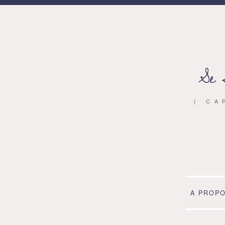
Se 
{ CA
A PROP