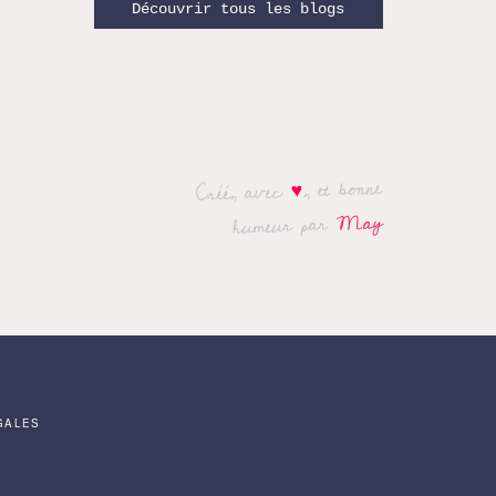
Découvrir tous les blogs
, et bonne
♥
Créé, avec
May
humeur par
GALES