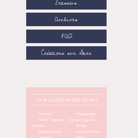
Erasmus
Archives
FAQ
Créations sur Saxe
J'Y AI GLISSÉ UN PEU DE MOI
Florence
Photographe
Home organiser
mariage Toulouse
Toulouse
Amélie
Massage Auriol
Journal de Saxe
Godiche
Anne