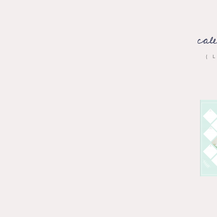
cal
{ 