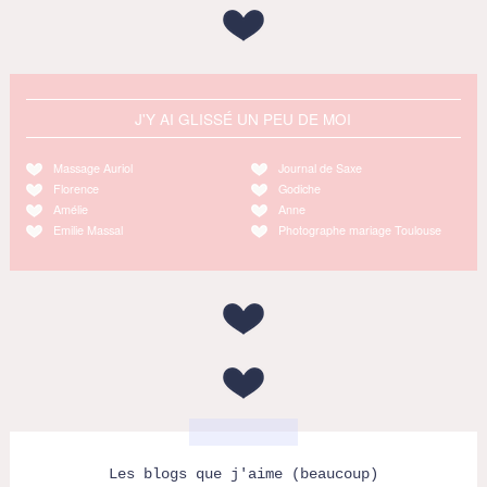
J'Y AI GLISSÉ UN PEU DE MOI
Massage Auriol
Journal de Saxe
Florence
Godiche
Amélie
Anne
Emilie Massal
Photographe mariage Toulouse
Les blogs que j'aime (beaucoup)