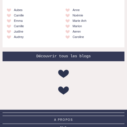
Aubes
Anne
Camille
Noémie
Emma
Marie Anh
Camille
Marion
Justine
Aeren
Audrey
Caroline
Découvrir tous les blogs
A PROPOS