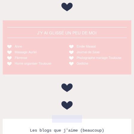
J'Y AI GLISSÉ UN PEU DE MOI
Anne
Emilie Massal
Massage Auriol
Journal de Saxe
Florence
Photographe mariage Toulouse
Home organiser Toulouse
Godiche
Les blogs que j'aime (beaucoup)