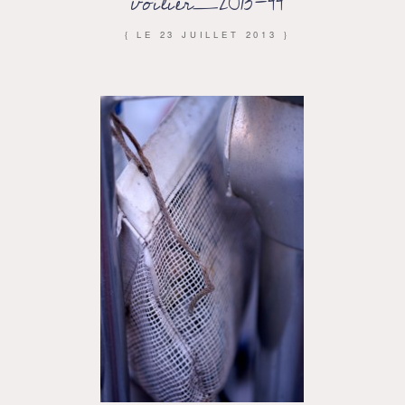
voilier_2013-44
{ LE
23 JUILLET 2013
}