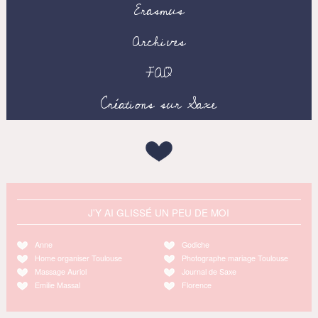
Erasmus
Archives
FAQ
Créations sur Saxe
J'Y AI GLISSÉ UN PEU DE MOI
Anne
Godiche
Home organiser Toulouse
Photographe mariage Toulouse
Massage Auriol
Journal de Saxe
Emilie Massal
Florence