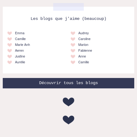
Les blogs que j'aime (beaucoup)
Emma
Audrey
Camille
Caroline
Marie Anh
Marion
Aeren
Fabienne
Justine
Anne
Aurélie
Camille
Découvrir tous les blogs