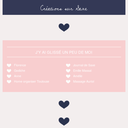
Créations sur Saxe
J'Y AI GLISSÉ UN PEU DE MOI
Florence
Journal de Saxe
Godiche
Emilie Massal
Anne
Amélie
Home organiser Toulouse
Massage Auriol