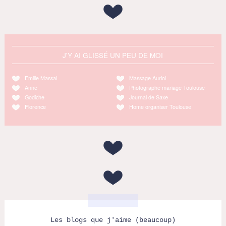
J'Y AI GLISSÉ UN PEU DE MOI
Emilie Massal
Massage Auriol
Anne
Photographe mariage Toulouse
Godiche
Journal de Saxe
Florence
Home organiser Toulouse
Les blogs que j'aime (beaucoup)