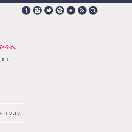
Search
Facebook
Instagram
Twitter
Hellocoton
Google +
RSS
for:
urs.
RES }
RTFOLIO