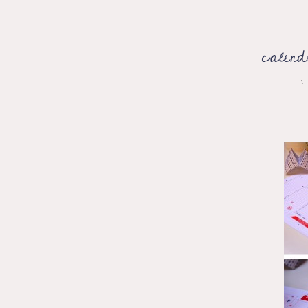
calend
{