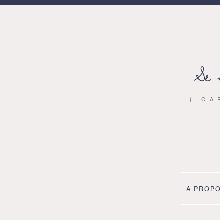
Se 
{ CA
A PROP