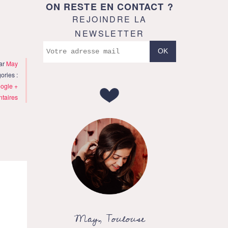
ON RESTE EN CONTACT ?
REJOINDRE LA
NEWSLETTER
par
May
ories :
ogle +
taires
May, Toulouse