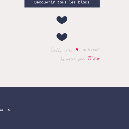
Découvrir tous les blogs
, et bonne
♥
Créé, avec
May
humeur par
GALES