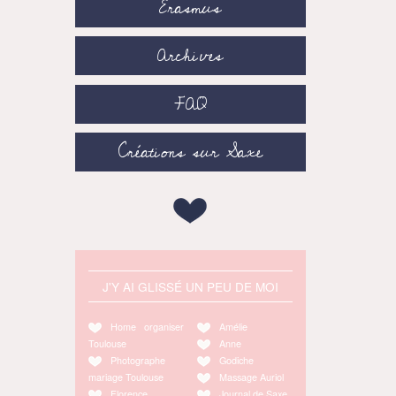
Erasmus
Archives
FAQ
Créations sur Saxe
J'Y AI GLISSÉ UN PEU DE MOI
Home organiser
Amélie
Toulouse
Anne
Photographe
Godiche
mariage Toulouse
Massage Auriol
Florence
Journal de Saxe