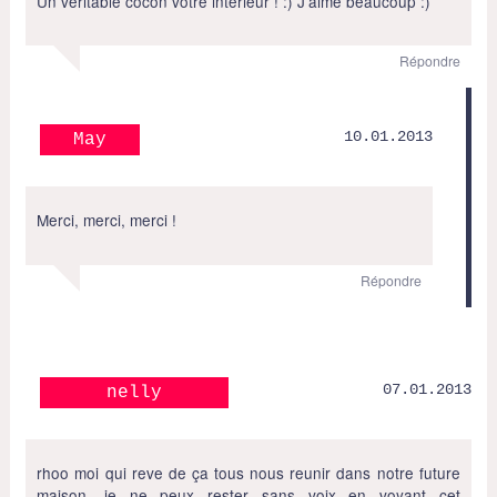
Un véritable cocon votre intérieur ! :) J’aime beaucoup :)
Répondre
10.01.2013
May
Merci, merci, merci !
Répondre
07.01.2013
nelly
rhoo moi qui reve de ça tous nous reunir dans notre future
maison, je ne peux rester sans voix en voyant cet