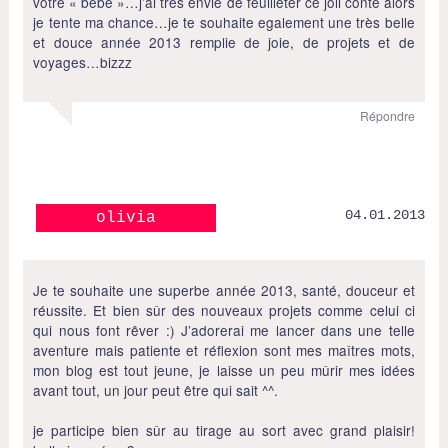
votre « bébé »…j’ai tres envie de feuilleter ce joli conte alors
je tente ma chance…je te souhaite egalement une très belle
et douce année 2013 remplie de joie, de projets et de
voyages…bizzz
Répondre
04.01.2013
olivia
Je te souhaite une superbe année 2013, santé, douceur et
réussite. Et bien sûr des nouveaux projets comme celui ci
qui nous font rêver :) J’adorerai me lancer dans une telle
aventure mais patiente et réflexion sont mes maîtres mots,
mon blog est tout jeune, je laisse un peu mûrir mes idées
avant tout, un jour peut être qui sait ^^.
je participe bien sûr au tirage au sort avec grand plaisir!