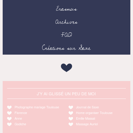
Erasmus
Archives
FAQ
Créations sur Saxe
J'Y AI GLISSÉ UN PEU DE MOI
Photographe mariage Toulouse
Journal de Saxe
Florence
Home organiser Toulouse
Anne
Emilie Massal
Godiche
Massage Auriol