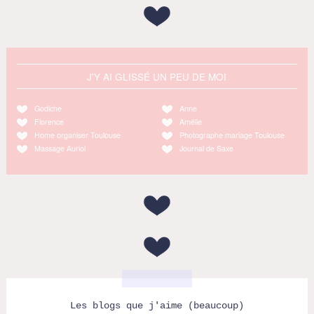
J'Y AI GLISSÉ UN PEU DE MOI
Godiche
Anne
Florence
Amélie
Home organiser Toulouse
Photographe mariage Toulouse
Massage Auriol
Journal de Saxe
Les blogs que j'aime (beaucoup)