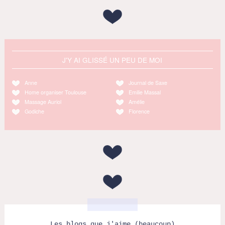
J'Y AI GLISSÉ UN PEU DE MOI
Anne
Journal de Saxe
Home organiser Toulouse
Emilie Massal
Massage Auriol
Amélie
Godiche
Florence
Les blogs que j'aime (beaucoup)