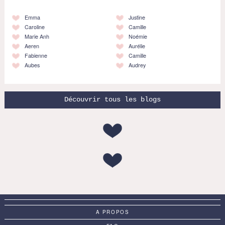
Emma
Justine
Caroline
Camille
Marie Anh
Noémie
Aeren
Aurélie
Fabienne
Camille
Aubes
Audrey
Découvrir tous les blogs
A PROPOS