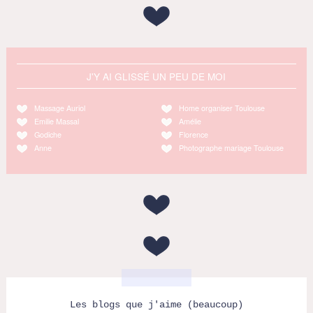
J'Y AI GLISSÉ UN PEU DE MOI
Massage Auriol
Home organiser Toulouse
Emilie Massal
Amélie
Godiche
Florence
Anne
Photographe mariage Toulouse
Les blogs que j'aime (beaucoup)