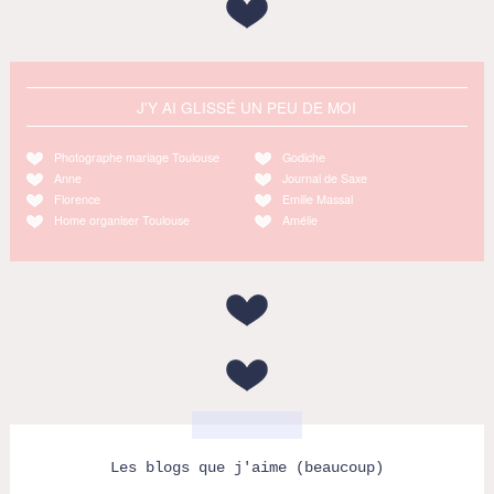
J'Y AI GLISSÉ UN PEU DE MOI
Photographe mariage Toulouse
Godiche
Anne
Journal de Saxe
Florence
Emilie Massal
Home organiser Toulouse
Amélie
Les blogs que j'aime (beaucoup)