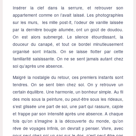
Insérer la clef dans la serrure, et retrouver son
appartement comme on l’avait laissé. Les photographies
sur les murs, les mille post-it, l’odeur de vanille laissée
par la dernière bougie allumée, ont un goût de doudou.
On est alors submergé. Le silence étourdissant, la
douceur du canapé, et tout ce bordel minutieusement
organisé sont intacts. On se laisse flotter par cette
familiarité saisissante. On ne se sent jamais autant chez
soi qu’après une absence.
Malgré la nostalgie du retour, ces premiers instants sont
tendres. On se sent bien chez soi. On y retrouve un
certain équilibre. Une harmonie, un bonheur simple. Au fil
des mois sous la peinture, ou peut-être sous les rideaux,
s’est glissée une part de soi, une part qui rassure, cajole
et frappe par son intensité après une absence. A chaque
fois qu’on s’imagine à la découverte du monde, qu’on
rêve de voyages infinis, on devrait y penser. Vivre, avec
pour seul chez soi un sac sur le dos, n’est peut-être pas