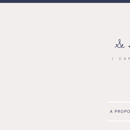
Se 
{ CA
A PROP