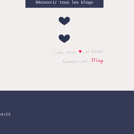
Découvrir tous les blogs
, et bonne
♥
Créé, avec
May
humeur par
GALES