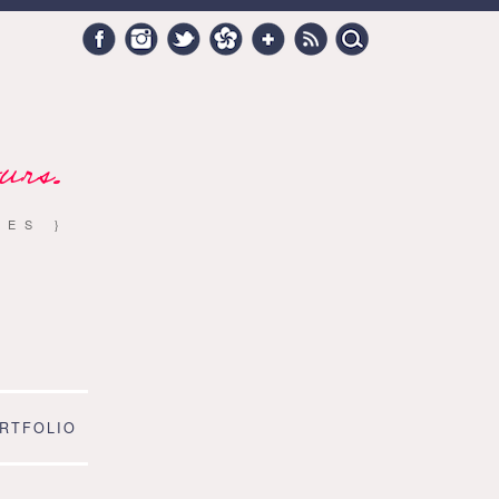
Search
Facebook
Instagram
Twitter
Hellocoton
Google +
RSS
for:
urs.
RES }
RTFOLIO