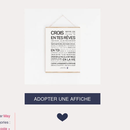
ADOPTER UNE AFFICHE
par
May
ories :
ogle +