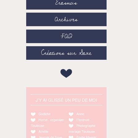
Erasmus
Archives
FAQ
Créations sur Saxe
J'Y AI GLISSÉ UN PEU DE MOI
Godiche
Anne
Home organiser
Florence
Toulouse
Photographe
Amélie
mariage Toulouse
Journal de Saxe
Emilie Massal