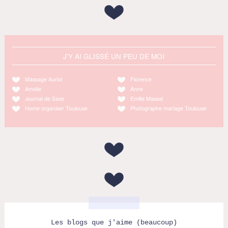
J'Y AI GLISSÉ UN PEU DE MOI
Massage Auriol
Florence
Amélie
Anne
Journal de Saxe
Emilie Massal
Home organiser Toulouse
Photographe mariage Toulouse
Les blogs que j'aime (beaucoup)