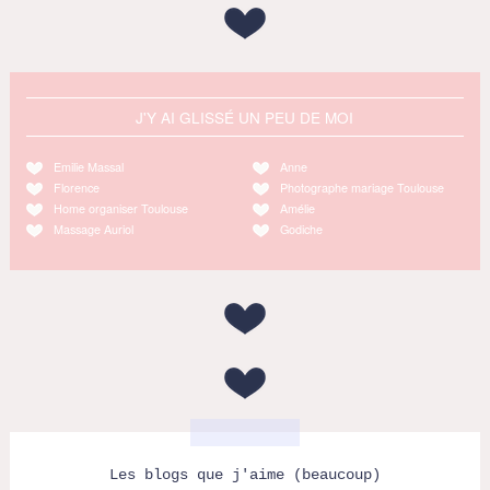
J'Y AI GLISSÉ UN PEU DE MOI
Emilie Massal
Anne
Florence
Photographe mariage Toulouse
Home organiser Toulouse
Amélie
Massage Auriol
Godiche
Les blogs que j'aime (beaucoup)