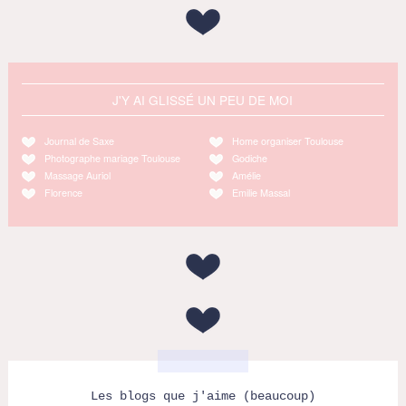
J'Y AI GLISSÉ UN PEU DE MOI
Journal de Saxe
Home organiser Toulouse
Photographe mariage Toulouse
Godiche
Massage Auriol
Amélie
Florence
Emilie Massal
Les blogs que j'aime (beaucoup)