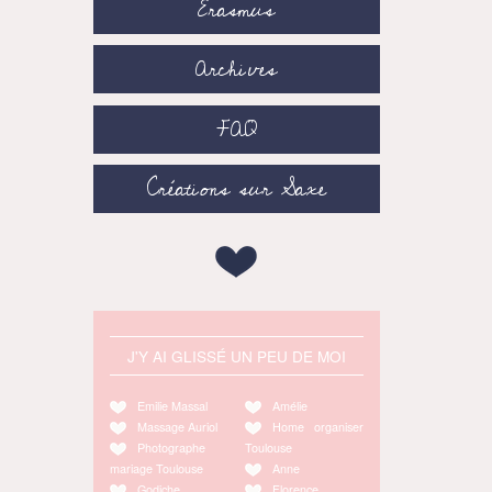
Erasmus
Archives
FAQ
Créations sur Saxe
J'Y AI GLISSÉ UN PEU DE MOI
Emilie Massal
Amélie
Massage Auriol
Home organiser
Photographe
Toulouse
mariage Toulouse
Anne
Godiche
Florence