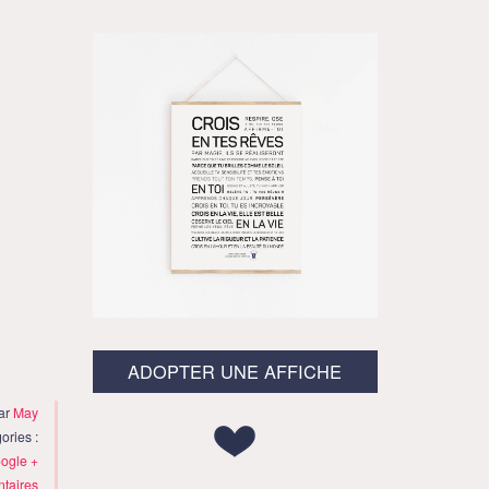
ADOPTER UNE AFFICHE
par
May
ories :
ogle +
taires