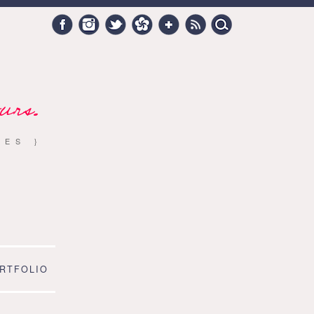
Search
Facebook
Instagram
Twitter
Hellocoton
Google +
RSS
for:
urs.
RES }
RTFOLIO