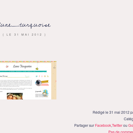
lune_turquoise
{ LE
31 MAI 2012
}
Rédigé le 31 mai 2012 
Catég
Partager sur
Facebook
,
Twitter
ou
Go
Pas de commen