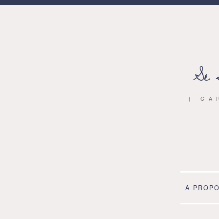
Se 
{ CA
A PROP