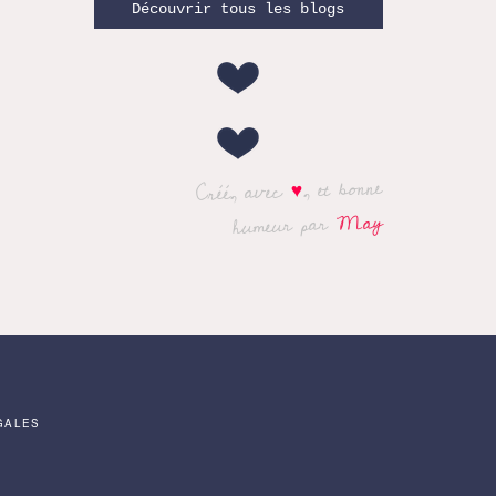
Découvrir tous les blogs
, et bonne
♥
Créé, avec
May
humeur par
GALES