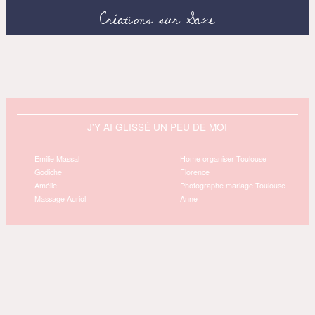
Créations sur Saxe
J'Y AI GLISSÉ UN PEU DE MOI
Emilie Massal
Home organiser Toulouse
Godiche
Florence
Amélie
Photographe mariage Toulouse
Massage Auriol
Anne