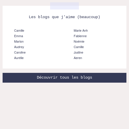
Les blogs que j'aime (beaucoup)
Camille
Marie Anh
Emma
Fabienne
Marion
Noémie
Audrey
Camille
Caroline
Justine
Aurélie
Aeren
Découvrir tous les blogs