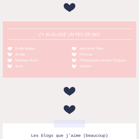
J'Y AI GLISSÉ UN PEU DE MOI
Emilie Massal
Journal de Saxe
Amélie
Florence
Massage Auriol
Photographe mariage Toulouse
Anne
Godiche
Les blogs que j'aime (beaucoup)