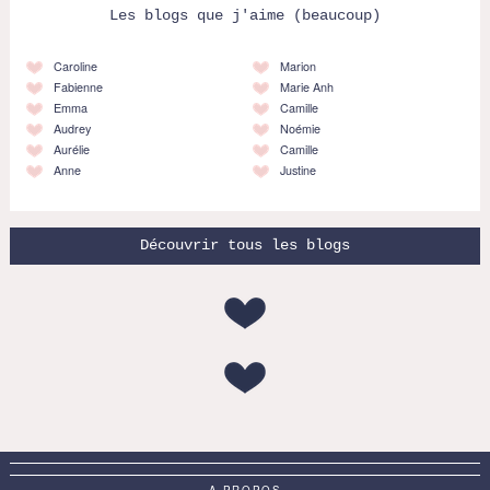
Les blogs que j'aime (beaucoup)
Caroline
Marion
Fabienne
Marie Anh
Emma
Camille
Audrey
Noémie
Aurélie
Camille
Anne
Justine
Découvrir tous les blogs