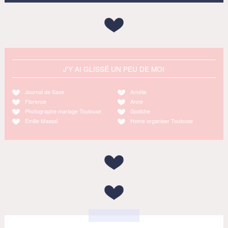
J'Y AI GLISSÉ UN PEU DE MOI
Journal de Saxe
Amélie
Florence
Anne
Photographe mariage Toulouse
Godiche
Emilie Massal
Home organiser Toulouse