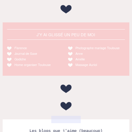
J'Y AI GLISSÉ UN PEU DE MOI
Florence
Photographe mariage Toulouse
Journal de Saxe
Anne
Godiche
Amélie
Home organiser Toulouse
Massage Auriol
Les blogs que j'aime (beaucoup)