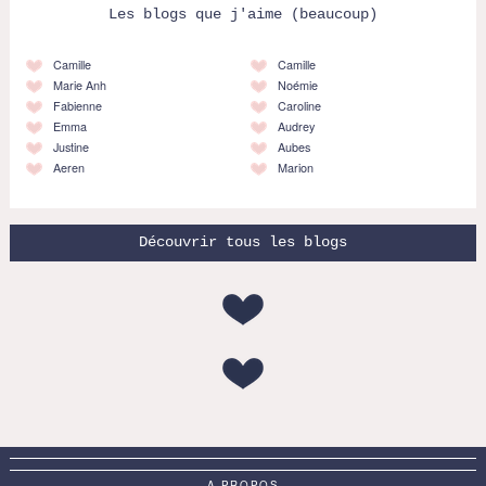
Les blogs que j'aime (beaucoup)
Camille
Camille
Marie Anh
Noémie
Fabienne
Caroline
Emma
Audrey
Justine
Aubes
Aeren
Marion
Découvrir tous les blogs
A PROPOS