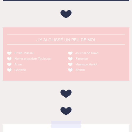
J'Y AI GLISSÉ UN PEU DE MOI
Emilie Massal
Journal de Saxe
Home organiser Toulouse
Florence
Anne
Massage Auriol
Godiche
Amélie