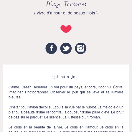
May, Toulouse
{ vivre d'amour et de beaux mots }
Facebook
Twitter
Instagram
Qui suis-je ?
J’aime. Créer. Réserver un vol pour un pays, encore, inconnu. Écrire.
Imaginer. Photographier. Observer le jour qui se lève et sa lumière
bleutée.
L’instant où l’avion décolle. Et puis, la vue par le hublot. La mélodie d’un
piano, la beauté d’une rencontre, la douceur d’une pluie d’été. Le bruit
de pas sur le parquet. Le silence. La justesse d’un roman.
Je crois en la beauté de la vie. Je crois en l’amour. Je crois en la
douceur. Je crois en l'humain. Je crois que les rêves sont faits pour être