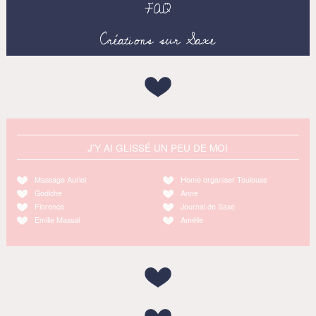
FAQ
Créations sur Saxe
J'Y AI GLISSÉ UN PEU DE MOI
Massage Auriol
Home organiser Toulouse
Godiche
Anne
Florence
Journal de Saxe
Emilie Massal
Amélie