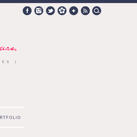
Search
Facebook
Instagram
Twitter
Hellocoton
Google +
RSS
for:
urs.
RES }
RTFOLIO