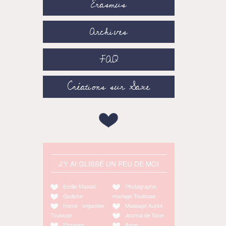
Erasmus
Archives
FAQ
Créations sur Saxe
J'Y AI GLISSÉ UN PEU DE MOI
Emilie Massal
Photographe
Godiche
mariage Toulouse
Home organiser
Massage Auriol
Toulouse
Journal de Saxe
Florence
Anne