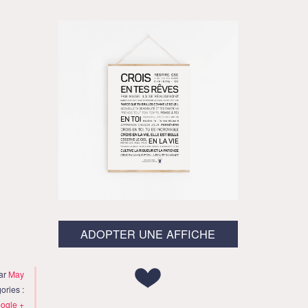
ADOPTER UNE AFFICHE
par
May
ories :
ogle +