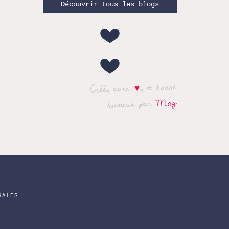
Découvrir tous les blogs
, et bonne
♥
Créé, avec
May
humeur par
GALES