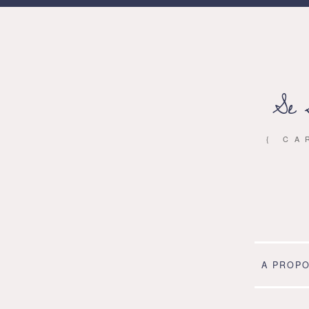
Se 
{ CA
A PROP