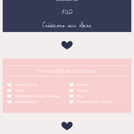
FAQ
Créations sur Saxe
J'Y AI GLISSÉ UN PEU DE MOI
Journal de Saxe
Godiche
Amélie
Florence
Photographe mariage Toulouse
Anne
Massage Auriol
Home organiser Toulouse