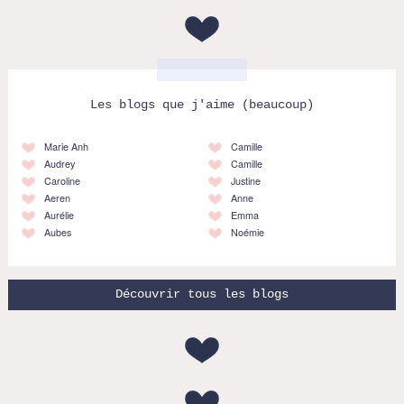
Les blogs que j'aime (beaucoup)
Marie Anh
Camille
Audrey
Camille
Caroline
Justine
Aeren
Anne
Aurélie
Emma
Aubes
Noémie
Découvrir tous les blogs