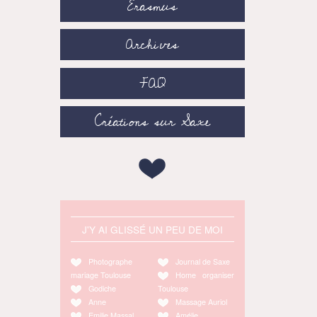
Erasmus
Archives
FAQ
Créations sur Saxe
J'Y AI GLISSÉ UN PEU DE MOI
Photographe
Journal de Saxe
mariage Toulouse
Home organiser
Godiche
Toulouse
Anne
Massage Auriol
Emilie Massal
Amélie