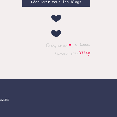
Découvrir tous les blogs
, et bonne
♥
Créé, avec
May
humeur par
GALES