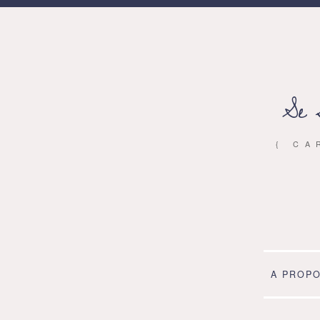
Se 
{ CA
A PROP