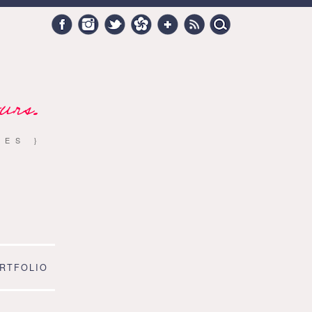
Search
Facebook
Instagram
Twitter
Hellocoton
Google +
RSS
for:
urs.
RES }
RTFOLIO