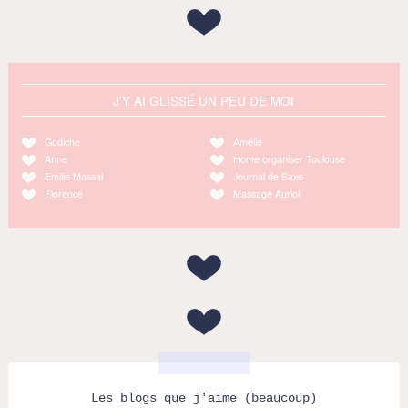
J'Y AI GLISSÉ UN PEU DE MOI
Godiche
Amélie
Anne
Home organiser Toulouse
Emilie Massal
Journal de Saxe
Florence
Massage Auriol
Les blogs que j'aime (beaucoup)