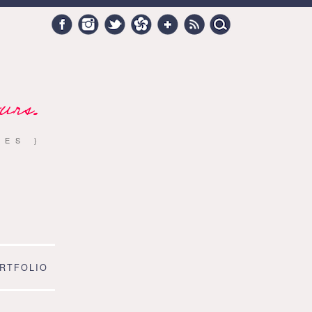
Search
Facebook
Instagram
Twitter
Hellocoton
Google +
RSS
for:
urs.
RES }
RTFOLIO