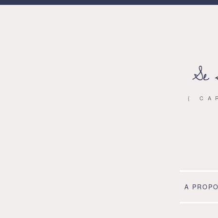
Se 
{ CA
A PROP