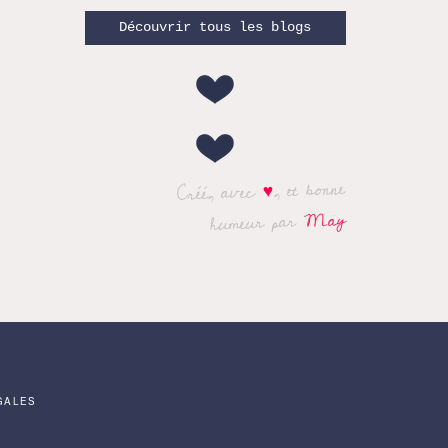
Découvrir tous les blogs
, et bonne
♥
Créé, avec
May
humeur par
GALES