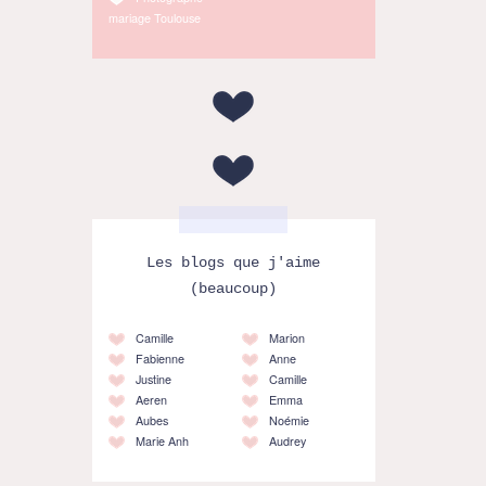
mariage Toulouse
Les blogs que j'aime
(beaucoup)
Camille
Marion
Fabienne
Anne
Justine
Camille
Aeren
Emma
Aubes
Noémie
Marie Anh
Audrey