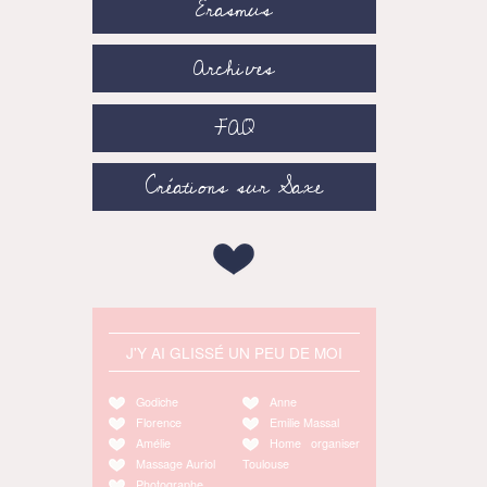
Erasmus
Archives
FAQ
Créations sur Saxe
J'Y AI GLISSÉ UN PEU DE MOI
Godiche
Anne
Florence
Emilie Massal
Amélie
Home organiser
Massage Auriol
Toulouse
Photographe