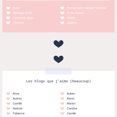
Anne
Photographe mariage Toulouse
Massage Auriol
Emilie Massal
Journal de Saxe
Amélie
Florence
Godiche
Les blogs que j'aime (beaucoup)
Anne
Aubes
Audrey
Aeren
Camille
Marion
Noémie
Caroline
Fabienne
Camille