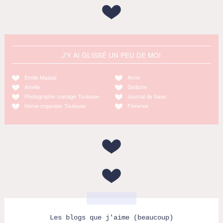
J'Y AI GLISSÉ UN PEU DE MOI
Emilie Massal
Anne
Amélie
Godiche
Photographe mariage Toulouse
Journal de Saxe
Home organiser Toulouse
Florence
Les blogs que j'aime (beaucoup)