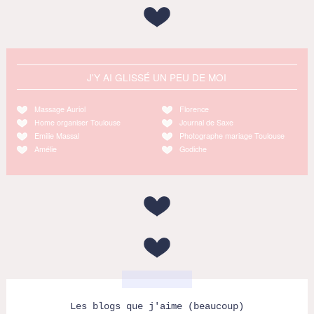
J'Y AI GLISSÉ UN PEU DE MOI
Massage Auriol
Florence
Home organiser Toulouse
Journal de Saxe
Emilie Massal
Photographe mariage Toulouse
Amélie
Godiche
Les blogs que j'aime (beaucoup)