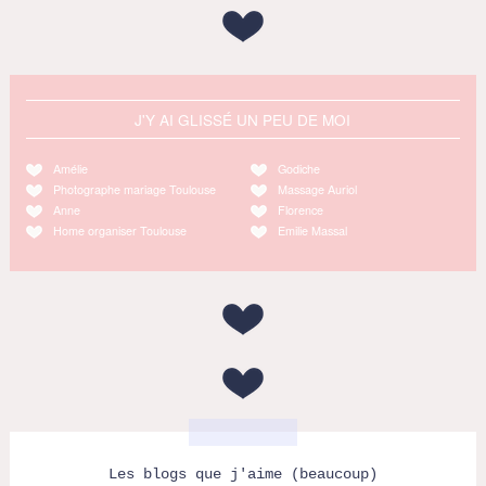
J'Y AI GLISSÉ UN PEU DE MOI
Amélie
Godiche
Photographe mariage Toulouse
Massage Auriol
Anne
Florence
Home organiser Toulouse
Emilie Massal
Les blogs que j'aime (beaucoup)