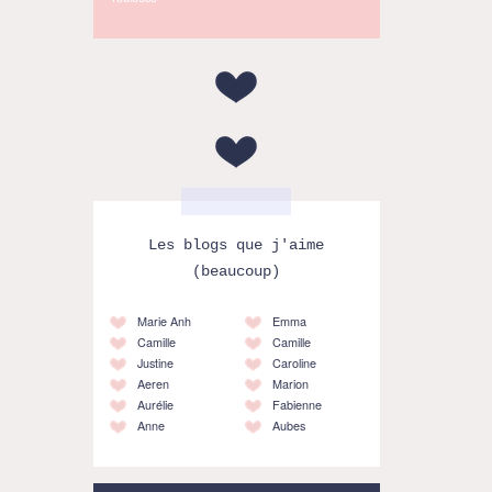
Les blogs que j'aime
(beaucoup)
Marie Anh
Emma
Camille
Camille
Justine
Caroline
Aeren
Marion
Aurélie
Fabienne
Anne
Aubes