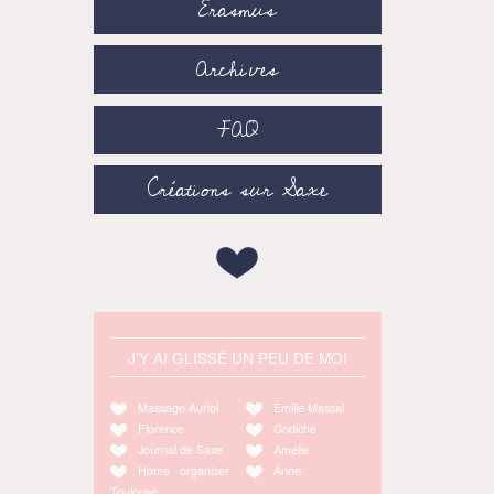
Erasmus
Archives
FAQ
Créations sur Saxe
J'Y AI GLISSÉ UN PEU DE MOI
Massage Auriol
Emilie Massal
Florence
Godiche
Journal de Saxe
Amélie
Home organiser
Anne
Toulouse