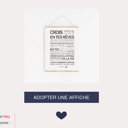
ADOPTER UNE AFFICHE
par
May
ories :