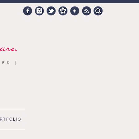
Search
Facebook
Instagram
Twitter
Hellocoton
Google +
RSS
for:
urs.
RES }
RTFOLIO