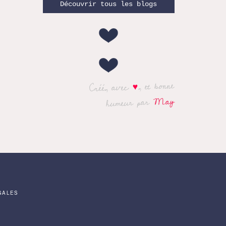
Découvrir tous les blogs
, et bonne
♥
Créé, avec
May
humeur par
GALES