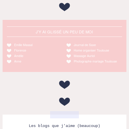
J'Y AI GLISSÉ UN PEU DE MOI
Emilie Massal
Journal de Saxe
Florence
Home organiser Toulouse
Amélie
Massage Auriol
Anne
Photographe mariage Toulouse
Les blogs que j'aime (beaucoup)