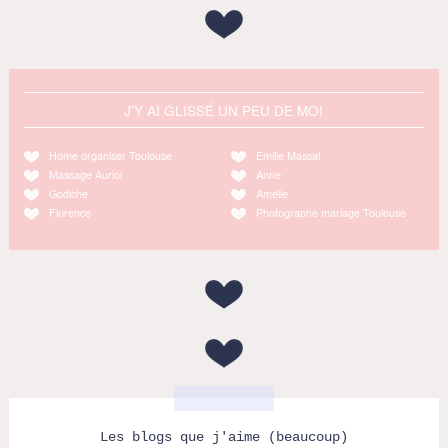
J'Y AI GLISSÉ UN PEU DE MOI
Home organiser Toulouse
Emilie Massal
Massage Auriol
Anne
Godiche
Amélie
Florence
Photographe mariage Toulouse
Les blogs que j'aime (beaucoup)