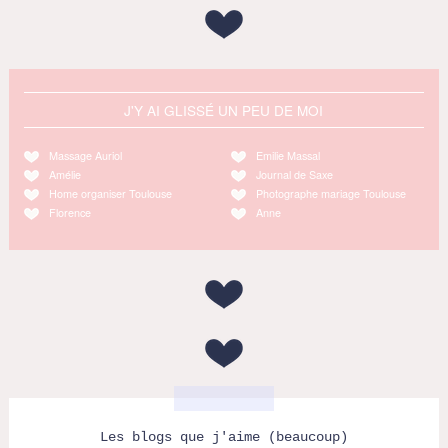
J'Y AI GLISSÉ UN PEU DE MOI
Massage Auriol
Emilie Massal
Amélie
Journal de Saxe
Home organiser Toulouse
Photographe mariage Toulouse
Florence
Anne
Les blogs que j'aime (beaucoup)