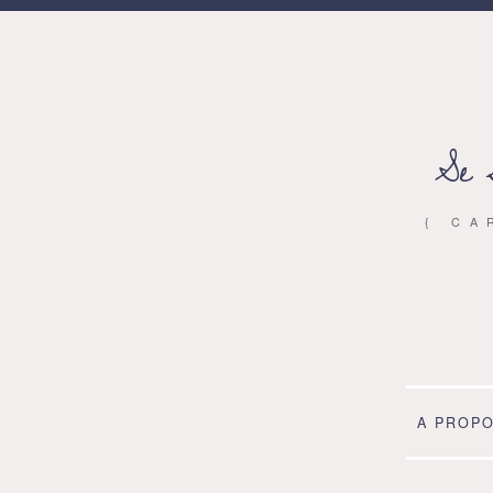
Se 
{ CA
A PROP