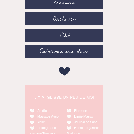
Erasmus
Archives
FAQ
Créations sur Saxe
J'Y AI GLISSÉ UN PEU DE MOI
Amélie
Florence
Massage Auriol
Emilie Massal
Anne
Journal de Saxe
Photographe
Home organiser
mariage Toulouse
Toulouse