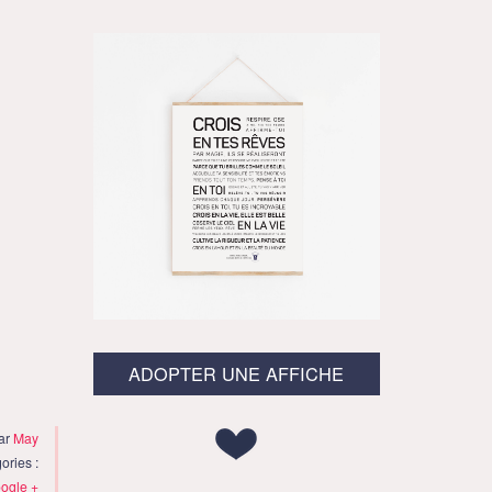
ADOPTER UNE AFFICHE
par
May
ories :
ogle +