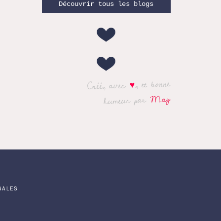
Découvrir tous les blogs
, et bonne
♥
Créé, avec
May
humeur par
GALES