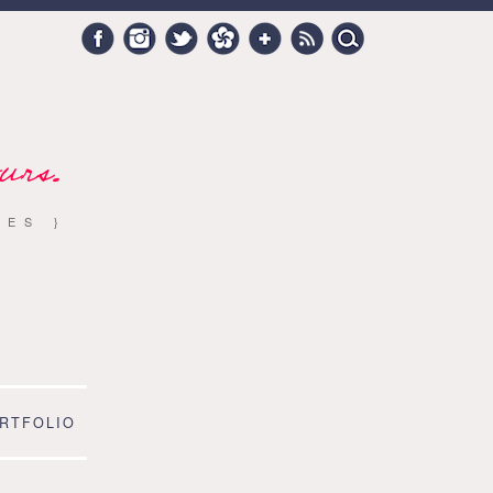
Search
Facebook
Instagram
Twitter
Hellocoton
Google +
RSS
for:
urs.
RES }
RTFOLIO