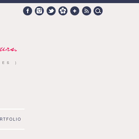
Search
Facebook
Instagram
Twitter
Hellocoton
Google +
RSS
for:
urs.
RES }
RTFOLIO