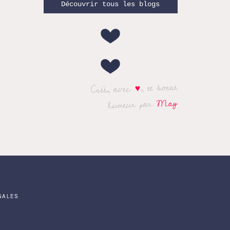
Découvrir tous les blogs
, et bonne
♥
Créé, avec
May
humeur par
GALES