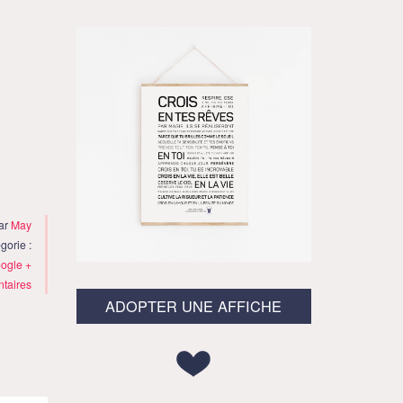
par
May
gorie :
ogle +
taires
ADOPTER UNE AFFICHE