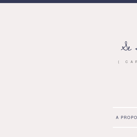
Se 
{ CA
A PROP