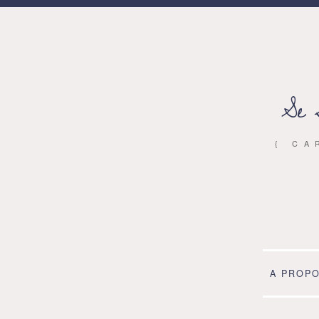
Se 
{ CA
A PROP