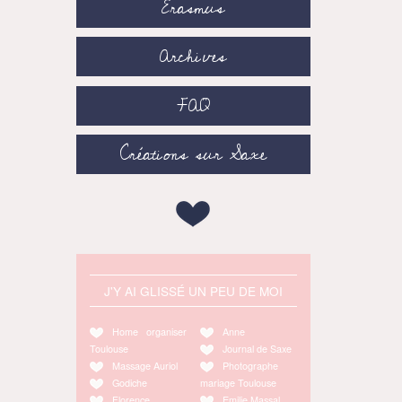
Erasmus
Archives
FAQ
Créations sur Saxe
J'Y AI GLISSÉ UN PEU DE MOI
Home organiser
Anne
Toulouse
Journal de Saxe
Massage Auriol
Photographe
Godiche
mariage Toulouse
Florence
Emilie Massal