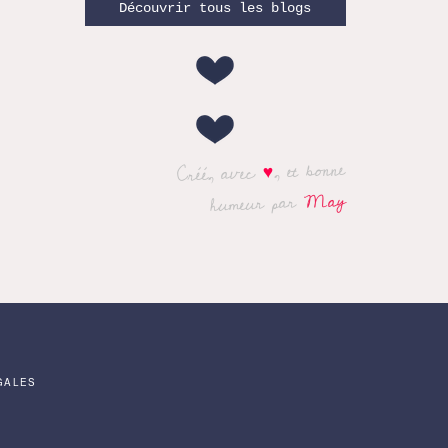
Découvrir tous les blogs
, et bonne
♥
Créé, avec
May
humeur par
GALES