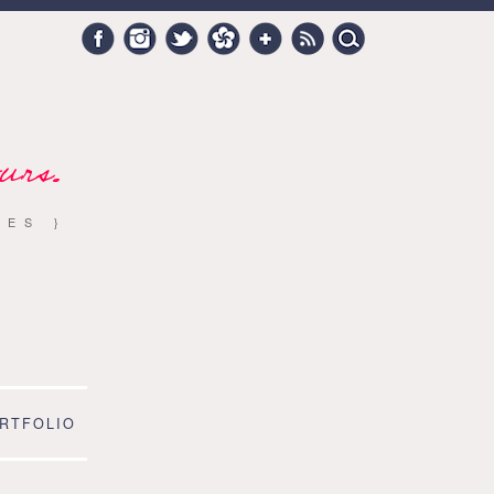
Search
Facebook
Instagram
Twitter
Hellocoton
Google +
RSS
for:
urs.
RES }
RTFOLIO