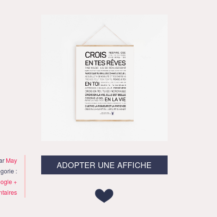
par
May
ADOPTER UNE AFFICHE
gorie :
ogle +
taires