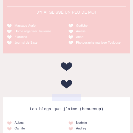
J'Y AI GLISSÉ UN PEU DE MOI
Massage Auriol
Godiche
Home organiser Toulouse
Amélie
Florence
Anne
Journal de Saxe
Photographe mariage Toulouse
Les blogs que j'aime (beaucoup)
Aubes
Noémie
Camille
Audrey