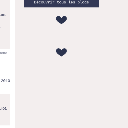
Découvrir tous les blogs
bum.
.
ndre
.2010
lot.