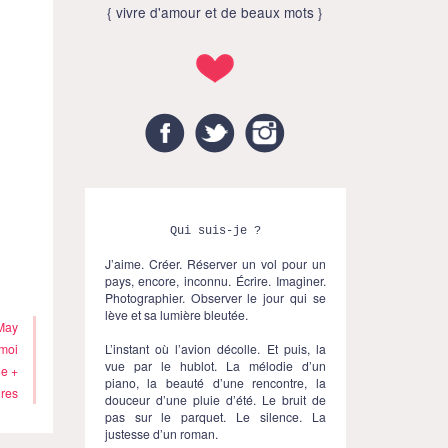
{ vivre d'amour et de beaux mots }
Facebook
Twitter
Instagram
Qui suis-je ?
J’aime. Créer. Réserver un vol pour un
pays, encore, inconnu. Écrire. Imaginer.
Photographier. Observer le jour qui se
lève et sa lumière bleutée.
May
L’instant où l’avion décolle. Et puis, la
moi
vue par le hublot. La mélodie d’un
e +
piano, la beauté d’une rencontre, la
res
douceur d’une pluie d’été. Le bruit de
pas sur le parquet. Le silence. La
justesse d’un roman.