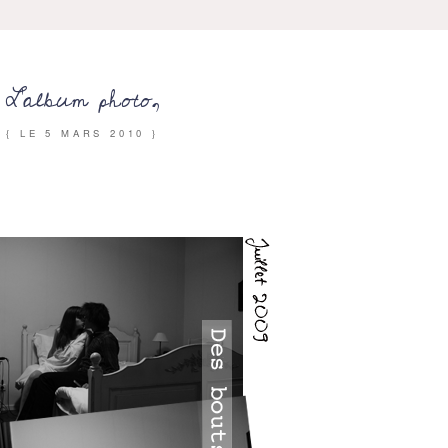
L’album photo,
{ LE
5 MARS 2010
}