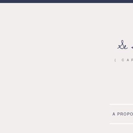
Se 
{ CA
A PROP