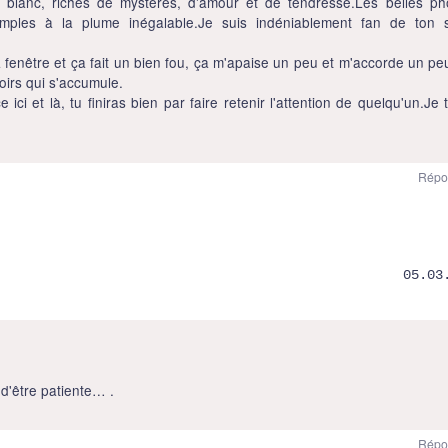
 blanc, riches de mystères, d'amour et de tendresse.Les belles ph
mples à la plume inégalable.Je suis indéniablement fan de ton s
la fenêtre et ça fait un bien fou, ça m'apaise un peu et m'accorde un pe
oirs qui s'accumule.
ci et là, tu finiras bien par faire retenir l'attention de quelqu'un.Je 
Répo
05.03
!
t d'être patiente… .
Répo