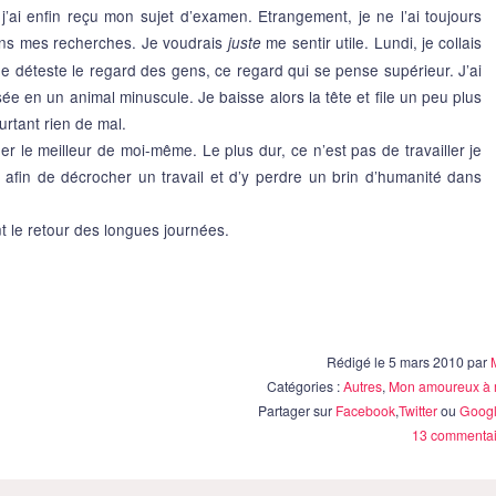
j’ai enfin reçu mon sujet d’examen. Etrangement, je ne l’ai toujours
ans mes recherches. Je voudrais
me sentir utile. Lundi, je collais
juste
Je déteste le regard des gens, ce regard qui se pense supérieur. J’ai
e en un animal minuscule. Je baisse alors la tête et file un peu plus
urtant rien de mal.
ner le meilleur de moi-même. Le plus dur, ce n’est pas de travailler je
re afin de décrocher un travail et d’y perdre un brin d’humanité dans
t le retour des longues journées.
Rédigé le 5 mars 2010 par
Catégories :
Autres
,
Mon amoureux à 
Partager sur
Facebook
,
Twitter
ou
Googl
13 commentai