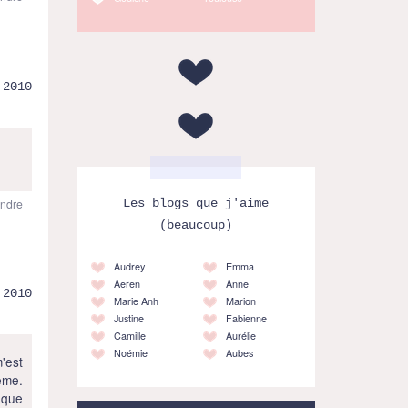
.2010
ndre
Les blogs que j'aime
(beaucoup)
Audrey
Emma
Aeren
Anne
.2010
Marie Anh
Marion
Justine
Fabienne
Camille
Aurélie
Noémie
Aubes
m'est
ême.
 que