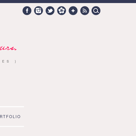
Search
Facebook
Instagram
Twitter
Hellocoton
Google +
RSS
for:
urs.
RES }
RTFOLIO