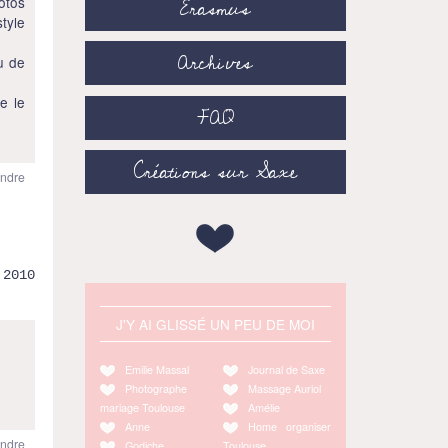
Erasmus
otos
tyle
Archives
u de
te le
FAQ
Créations sur Saxe
ndre
.2010
J'Y AI GLISSÉ UN PEU DE MOI
Emilie Massal
Journal de Saxe
Photographe
Massage Auriol
mariage Toulouse
Amélie
Anne
Home organiser
ndre
Godiche
Toulouse